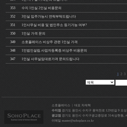
353
수지 1인실 2인실 비용문의
352
3인실 입주가능시 연락부탁드립니다
351
1인사무실 비용 및 법인주소 등기가능 여부?
350
1인실 가격 문의
349
소호플레이스 비상주 관련 1인실 가격
348
1인법인설립.사업자등록증.비상주 비용문의
347
1인실 사무실임대료가격 문의드립니다
1
2
3
소호플레이스 | 대표 차재혁
수지점
경기도 용인시 수지구 풍덕천로 129번길 9 오성빌딩 5층
광교점
경기도 용인시 수지구광교중앙로 314(상현동, 세현빌딩 
이메일 master@sohoplace.co.kr