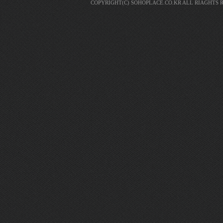
COPYRIGHT(C) SOHOPLACE.CO.KR ALL RIAGHTS 